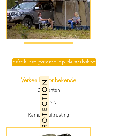
Bekijk het gamma op de webshop
Verken het onbekende
P R O T E C T I O N
Daktenten
Luifels
Kampeeruitrusting