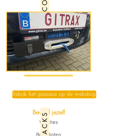
R E C O V E R Y
Bekijk het gamma op de webshop
Bevrijd jezelf
Winches
Boomlinten