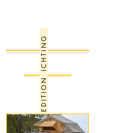
Doe
inspiratie
op en maak
V E R L I C H T I N G
jouw Alaskan
uniek
!
E X P E D I T I O N