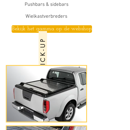
Pushbars & sidebars
Wielkastverbreders
Bekijk het gamma op de webshop
P I C K - U P