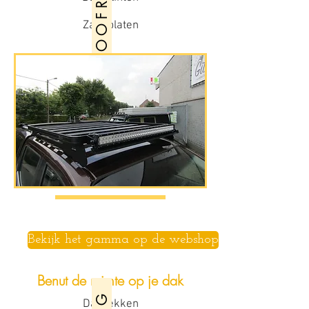
R O O F R A C K S
Zandplaten
Bekijk het gamma op de webshop
Benut de ruimte op je dak
Dakrekken