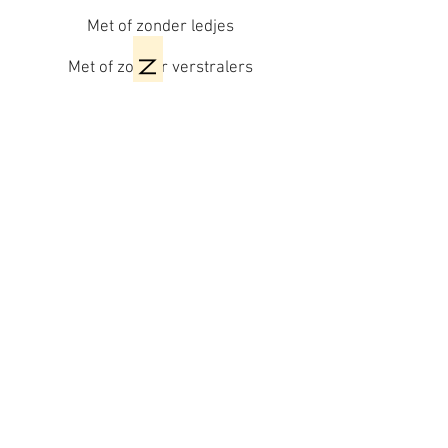
Met of zonder ledjes
Met of zonder verstralers
V E L G E N
Hello sunshine
Doe inspiratie op