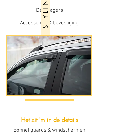
S T Y L I N G
Dakdragers
Accessoires & bevestiging
Het zit 'm in de details
Bonnet guards & windschermen