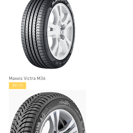
Maxxis Victra M36
85/15