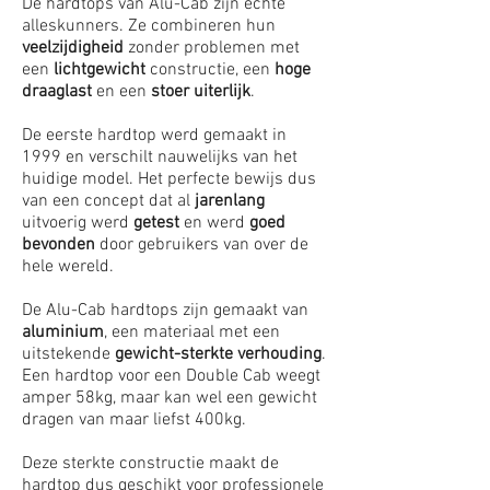
De hardtops van Alu-Cab zijn echte
alleskunners. Ze combineren hun
veelzijdigheid
zonder problemen met
een
lichtgewicht
constructie, een
hoge
draaglast
en een
stoer uiterlijk
.
De eerste hardtop werd gemaakt in
1999 en verschilt nauwelijks van het
huidige model. Het perfecte bewijs dus
van een concept dat al
jarenlang
uitvoerig werd
getest
en werd
goed
bevonden
door gebruikers van over de
hele wereld.
De Alu-Cab hardtops zijn gemaakt van
aluminium
, een materiaal met een
uitstekende
gewicht-sterkte verhouding
.
Een hardtop voor een Double Cab weegt
amper 58kg, maar kan wel een gewicht
dragen van maar liefst 400kg.
Deze sterkte constructie maakt de
hardtop dus geschikt voor professionele