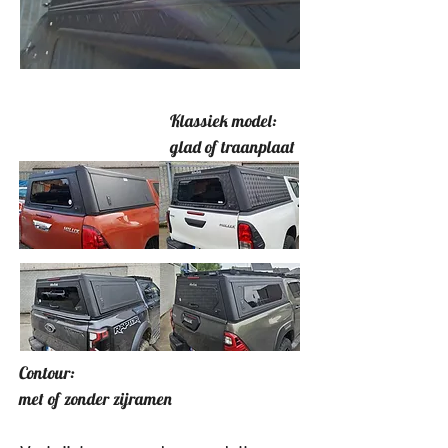
Klassiek model:
glad of traanplaat
Contour:
met of zonder zijramen