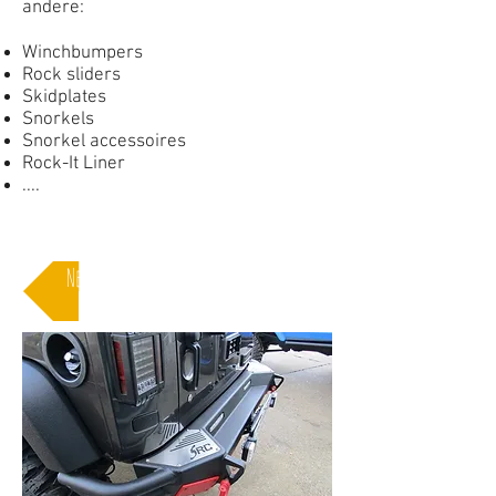
andere:
Winchbumpers
Rock sliders
Skidplates
Snorkels
Snorkel accessoires
Rock-It Liner
....
Neem een kijkje op onze webshop