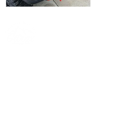
Prijstraat 2
2460 Tielen
België
Tel :
+32 14 65 25 60
BTW BE0452.482.729
info@gitrax.be
OPENINGSUREN