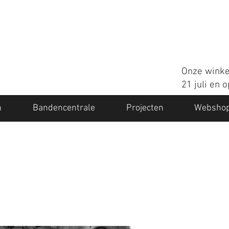
Onze winke
21 juli en 
n
Bandencentrale
Projecten
Websho