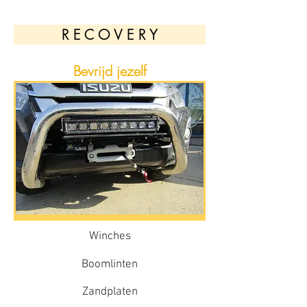
R E C O V E R Y
Bevrijd jezelf
Winches
Boomlinten
Zandplaten