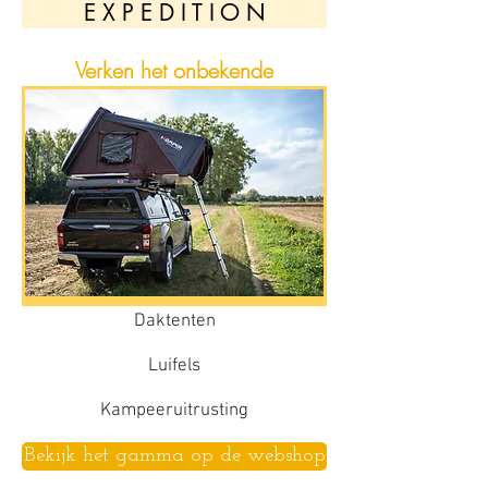
E X P E D I T I O N
Verken het onbekende
Daktenten
Luifels
Kampeeruitrusting
Bekijk het gamma op de webshop