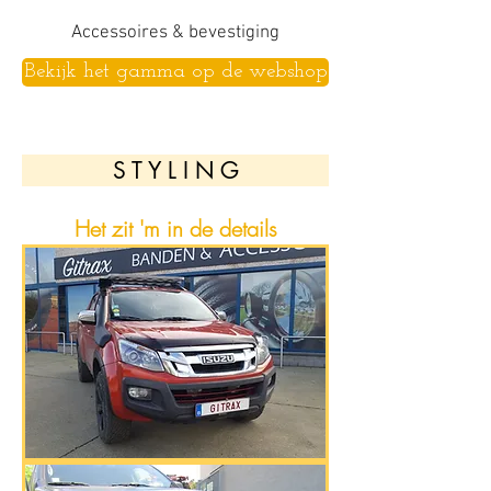
Accessoires & bevestiging
Bekijk het gamma op de webshop
S T Y L I N G
Het zit 'm in de details