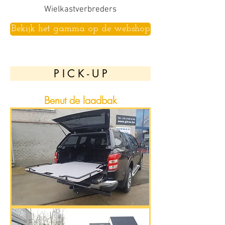
Wielkastverbreders
Bekijk het gamma op de webshop
P I C K - U P
Benut de laadbak