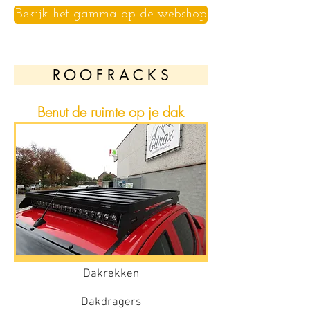
Bekijk het gamma op de webshop
R O O F R A C K S
Benut de ruimte op je dak
Dakrekken
Dakdragers