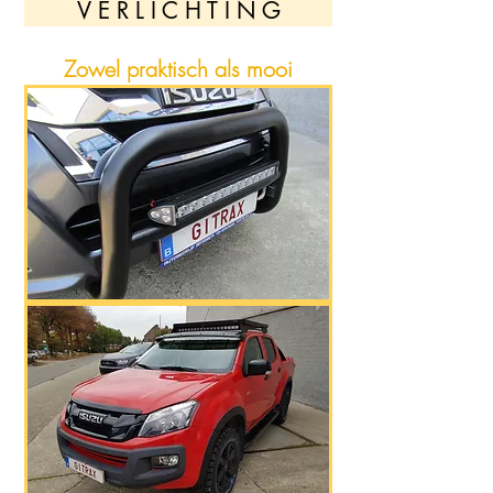
V E R L I C H T I N G
Zowel praktisch als mooi