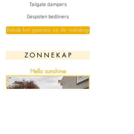
Tailgate dampers
Gespoten bedliners
Bekijk het gamma op de webshop
Z O N N E K A P
Hello sunshine